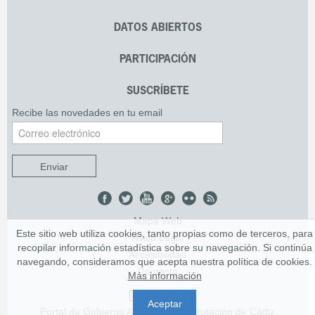
DATOS ABIERTOS
PARTICIPACIÓN
SUSCRÍBETE
Recibe las novedades en tu email
Enviar
Mapa Web
Este sitio web utiliza cookies, tanto propias como de terceros, para
Aviso Legal
recopilar información estadística sobre su navegación. Si continúa
Accesibilidad
navegando, consideramos que acepta nuestra política de cookies.
Contacto
Más información
Aceptar
Portal de Gobierno Abierto de la Diputación de Cádiz