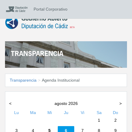
Portal Corporativo
TRANSPARENCIA
Transparencia
>
Agenda Institucional
<
agosto 2026
>
Lu
Ma
Mi
Ju
Vi
Sa
Do
1
2
3
4
5
6
7
8
9