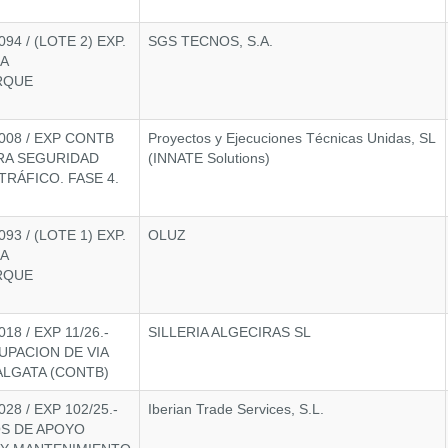
4 / (LOTE 2) EXP.
SGS TECNOS, S.A.
RA
RQUE
008 / EXP CONTB
Proyectos y Ejecuciones Técnicas Unidas, SL
RA SEGURIDAD
(INNATE Solutions)
TRÁFICO. FASE 4.
3 / (LOTE 1) EXP.
OLUZ
RA
RQUE
8 / EXP 11/26.-
SILLERIA ALGECIRAS SL
PACION DE VIA
ALGATA (CONTB)
8 / EXP 102/25.-
Iberian Trade Services, S.L.
S DE APOYO