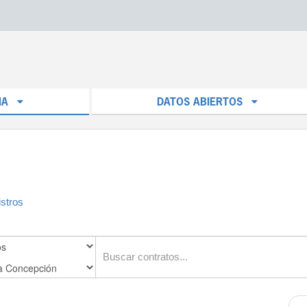
IA
DATOS ABIERTOS
stros
←