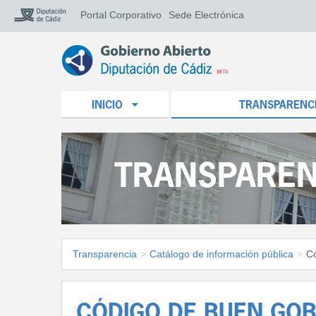
Portal Corporativo
Sede Electrónica
INICIO
TRANSPARENC
TRANSPAREN
Transparencia
>
Catálogo de información pública
>
C
CÓDIGO DE BUEN GO