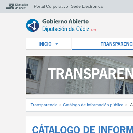
Portal Corporativo
Sede Electrónica
INICIO
TRANSPARENC
TRANSPAREN
Transparencia
>
Catálogo de información pública
>
A
CÁTALOGO DE INFORM