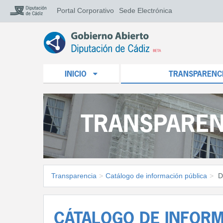
Portal Corporativo
Sede Electrónica
INICIO
TRANSPARENC
TRANSPAREN
Transparencia
>
Catálogo de información pública
>
D
CÁTALOGO DE INFORM