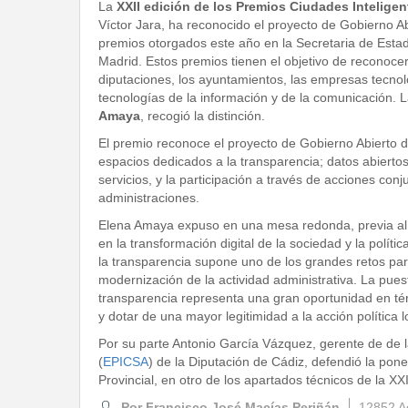
La
XXII edición de los Premios Ciudades Inteligen
Víctor Jara, ha reconocido el proyecto de Gobierno A
premios otorgados este año en la Secretaria de Estad
Madrid. Estos premios tienen el objetivo de reconocer
diputaciones, los ayuntamientos, las empresas tecnoló
tecnologías de la información y de la comunicación. 
Amaya
, recogió la distinción.
El premio reconoce el proyecto de Gobierno Abierto de
espacios dedicados a la transparencia; datos abiertos
servicios, y la participación a través de acciones con
administraciones.
Elena Amaya expuso en una mesa redonda, previa al a
en la transformación digital de la sociedad y la políti
la transparencia supone uno de los grandes retos para
modernización de la actividad administrativa. La pue
transparencia representa una gran oportunidad en tér
y dotar de una mayor legitimidad a la acción política l
Por su parte Antonio García Vázquez, gerente de de l
(
EPICSA
) de la Diputación de Cádiz, defendió la pon
Provincial, en otro de los apartados técnicos de la XXI
Por Francisco José Macías Periñán
12852 A