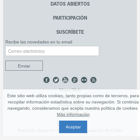
DATOS ABIERTOS
PARTICIPACIÓN
SUSCRÍBETE
Recibe las novedades en tu email
Enviar
Mapa Web
Este sitio web utiliza cookies, tanto propias como de terceros, para
Aviso Legal
recopilar información estadística sobre su navegación. Si continúa
Accesibilidad
navegando, consideramos que acepta nuestra política de cookies.
Contacto
Más información
Aceptar
Portal de Gobierno Abierto de la Diputación de Cádiz