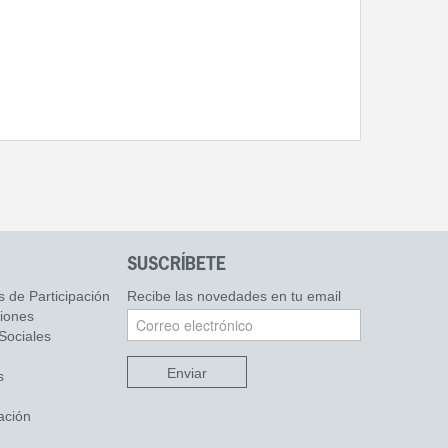
SUSCRÍBETE
s de Participación
Recibe las novedades en tu email
ciones
Sociales
Enviar
s
ación